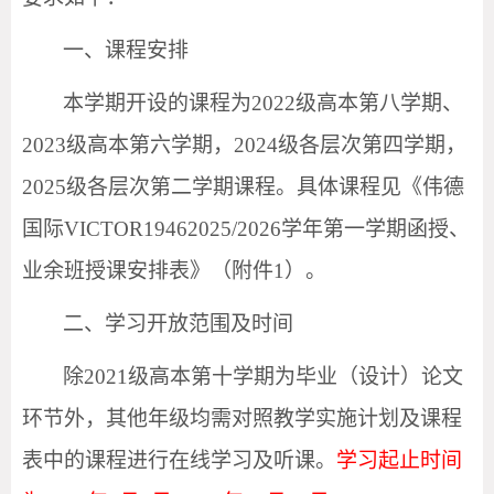
一、课程安排
本学期开设的课程为
202
2
级高本第八学期、
202
3
级高本第六学期，
202
4
级各层次第四学期，
202
5
级各层次第二学期课程。具体课程见《伟德
国际VICTOR1946
202
5
/202
6
学年第一学期函授、
业余班授课安排表》（附件
1）。
二、学习开放范围及时间
除
202
1
级高本第十学期为毕业（设计）论文
环节外，其他年级均需对照教学实施计划及课程
表中的课程进行在线学习及听课。
学习起止时间