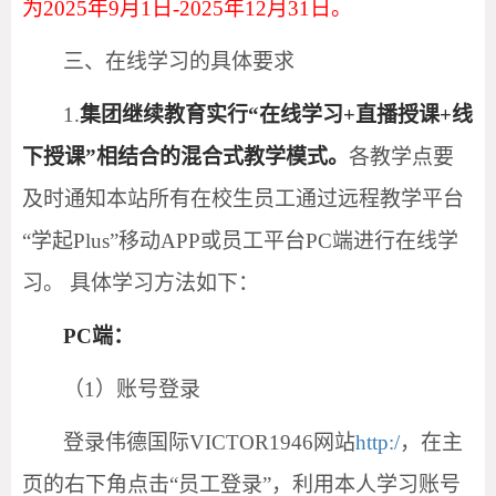
为
202
5
年
9月
1
日
-202
5
年
12
月
3
1
日。
三、在线学习的具体要求
1.
集团继续教育实行
“在线学习+直播授课+线
下授课”相结合的混合式教学模式。
各教学点要
及时通知本站所有在校生员工通过远程教学平台
“学起Plus”移动APP或员工平台PC端进行在线学
习。 具体学习方法如下：
PC端：
（
1）账号登录
登录伟德国际VICTOR1946网站
http:/
，在主
页的右下角点击
“员工登录”，利用本人学习账号