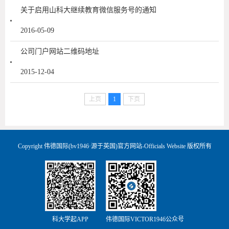
关于启用山科大继续教育微信服务号的通知
2016-05-09
公司门户网站二维码地址
2015-12-04
上页
1
下页
Copyright 伟德国际(bv1946·源于英国)官方网站-Officials Website 版权所有
科大学起APP
伟德国际VICTOR1946公众号