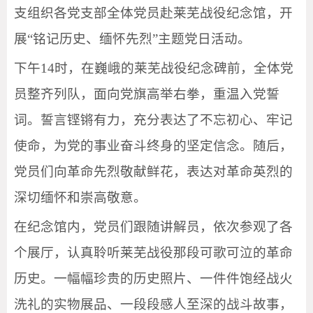
支组织各党支部全体党员赴莱芜战役纪念馆，开
展“铭记历史、缅怀先烈”主题党日活动。
下午14时，在巍峨的莱芜战役纪念碑前，全体党
员整齐列队，面向党旗高举右拳，重温入党誓
词。誓言铿锵有力，充分表达了不忘初心、牢记
使命，为党的事业奋斗终身的坚定信念。随后，
党员们向革命先烈敬献鲜花，表达对革命英烈的
深切缅怀和崇高敬意。
在纪念馆内，党员们跟随讲解员，依次参观了各
个展厅，认真聆听莱芜战役那段可歌可泣的革命
历史。一幅幅珍贵的历史照片、一件件饱经战火
洗礼的实物展品、一段段感人至深的战斗故事，